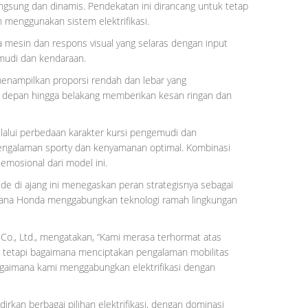
ngsung dan dinamis. Pendekatan ini dirancang untuk tetap
menggunakan sistem elektrifikasi.
 mesin dan respons visual yang selaras dengan input
emudi dan kendaraan.
nampilkan proporsi rendah dan lebar yang
an depan hingga belakang memberikan kesan ringan dan
lalui perbedaan karakter kursi pengemudi dan
ngalaman sporty dan kenyamanan optimal. Kombinasi
mosional dari model ini.
de di ajang ini menegaskan peran strategisnya sebagai
aimana Honda menggabungkan teknologi ramah lingkungan
Co., Ltd., mengatakan, “Kami merasa terhormat atas
n, tetapi bagaimana menciptakan pengalaman mobilitas
agaimana kami menggabungkan elektrifikasi dengan
irkan berbagai pilihan elektrifikasi, dengan dominasi