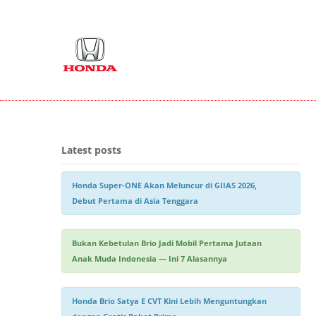
We Are Open
Alamat : Jl. Ahmad Yani KM 7,2 No. 168
Telp :
(0511)
Latest posts
Honda Super-ONE Akan Meluncur di GIIAS 2026,
Debut Pertama di Asia Tenggara
Bukan Kebetulan Brio Jadi Mobil Pertama Jutaan
Anak Muda Indonesia — Ini 7 Alasannya
Honda Brio Satya E CVT Kini Lebih Menguntungkan