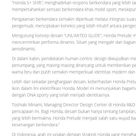
“Honda S+ Shift”, menghadirkan respons berkendara yang lebih la
mempertahankan sensasi berkendara khas mobil sport, meskipun 
Pengalaman berkendara semakin diperkuat melalui integrasi suara
pengemudi, menciptakan koneksi yang lebih intuitif antara peng
Mengusung konsep desain “UNLIMITED GLIDE”, Honda Prelude me
mencerminkan performa dinamis. Siluet yang mengalir dari bagi
aerodinamis.
Di dalam kabin, pendekatan human-centric design diwujudkan me
penumpang, yang masing-masing dirancang untuk memberikan pe
warna biru dan putih semakin memperkuat identitas modern dan e
Lebih dari sekadar penghargaan desain, keberhasilan Honda Prelu
ikon dalam lini elektrifikasi Honda. Model ini menunjukkan bag
dengan DNA sporty yang telah menjadi identitasnya.
Toshiaki Minami, Managing Director Design Center di Honda R&D 
pencapaian ini. Bagi Honda, desain bukan hanya tentang tampila
yang lebih bermakna. Honda Prelude menjadi salah satu wujud b
kesenangan berkendara.”
Di Indonesia, arah ini sejalan dengan strategi Honda yang menghad