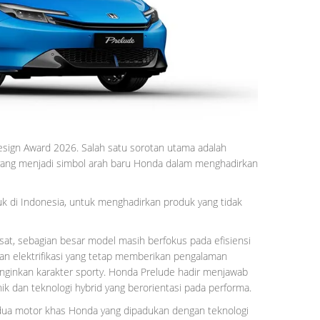
esign Award 2026. Salah satu sorotan utama adalah
 yang menjadi simbol arah baru Honda dalam menghadirkan
 di Indonesia, untuk menghadirkan produk yang tidak
sat, sebagian besar model masih berfokus pada efisiensi
n elektrifikasi yang tetap memberikan pengalaman
ginkan karakter sporty. Honda Prelude hadir menjawab
k dan teknologi hybrid yang berorientasi pada performa.
dua motor khas Honda yang dipadukan dengan teknologi