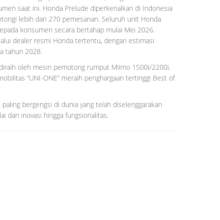
umen saat ini. Honda Prelude diperkenalkan di Indonesia
antongi lebih dari 270 pemesanan. Seluruh unit Honda
 kepada konsumen secara bertahap mulai Mei 2026.
ui dealer resmi Honda tertentu, dengan estimasi
ga tahun 2028.
 diraih oleh mesin pemotong rumput Miimo 1500i/2200i.
obilitas “UNI-ONE” meraih penghargaan tertinggi Best of
aling bergengsi di dunia yang telah diselenggarakan
i dari inovasi hingga fungsionalitas.