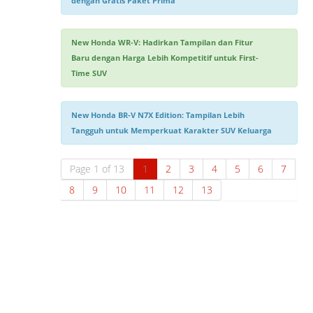
dengan Gratis Paket Prima
New Honda WR-V: Hadirkan Tampilan dan Fitur
Baru dengan Harga Lebih Kompetitif untuk First-
Time SUV
New Honda BR-V N7X Edition: Tampilan Lebih
Tangguh untuk Memperkuat Karakter SUV Keluarga
Page 1 of 13
1
2
3
4
5
6
7
8
9
10
11
12
13