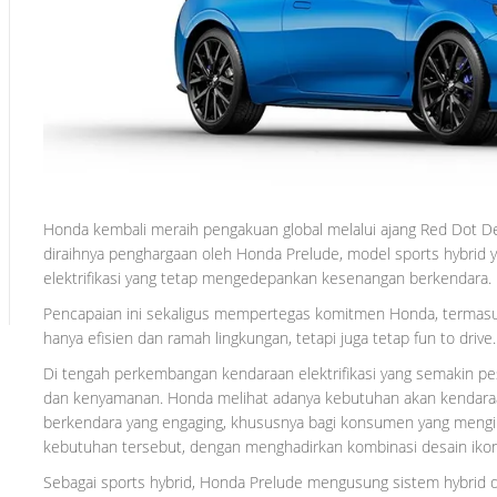
Honda kembali meraih pengakuan global melalui ajang Red Dot D
diraihnya penghargaan oleh Honda Prelude, model sports hybrid
elektrifikasi yang tetap mengedepankan kesenangan berkendara.
Pencapaian ini sekaligus mempertegas komitmen Honda, termasuk
hanya efisien dan ramah lingkungan, tetapi juga tetap fun to drive.
Di tengah perkembangan kendaraan elektrifikasi yang semakin pe
dan kenyamanan. Honda melihat adanya kebutuhan akan kendaraa
berkendara yang engaging, khususnya bagi konsumen yang mengin
kebutuhan tersebut, dengan menghadirkan kombinasi desain ikoni
Sebagai sports hybrid, Honda Prelude mengusung sistem hybrid 