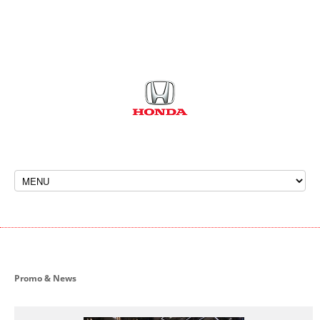
We Are Open
Alamat : Jl. Ahmad Yani KM 7,2 No. 168 A,
Kertak Hanyar, Gadang, Kec. Banjarmasin Tengah, Kota
Banjarmasin, Kalimantan Selatan 70122
Telp :
(0511)
Promo & News