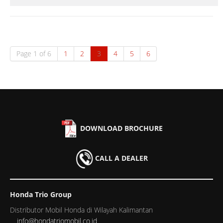
Page 1 of 6
1
2
3
4
5
6
DOWNLOAD BROCHURE
CALL A DEALER
Honda Trio Group
Distributor Mobil Honda di Wilayah Kalimantan
info@hondatriomobil.co.id